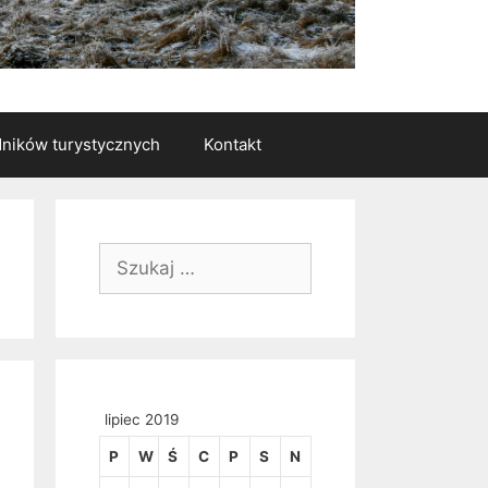
ników turystycznych
Kontakt
Szukaj:
lipiec 2019
P
W
Ś
C
P
S
N