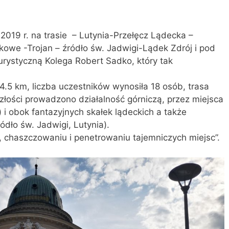
a 2019 r. na trasie – Lutynia-Przełęcz Lądecka –
kowe -Trojan – źródło św. Jadwigi-Lądek Zdrój i pod
urystyczną Kolega Robert Sadko, który tak
14.5 km, liczba uczestników wynosiła 18 osób, trasa
złości prowadzono działalność górniczą, przez miejsca
i obok fantazyjnych skałek lądeckich a także
ódło św. Jadwigi, Lutynia).
i, chaszczowaniu i penetrowaniu tajemniczych miejsc”.