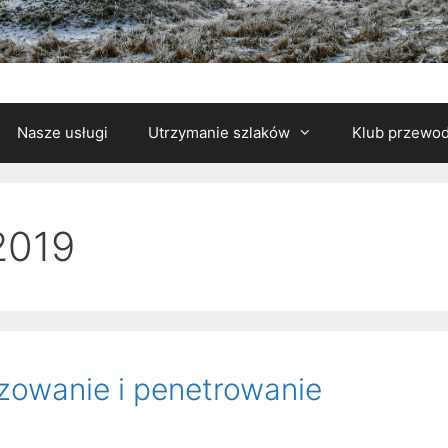
Nasze usługi
Utrzymanie szlaków
Klub przewod
 2019
zowanie i penetrowanie