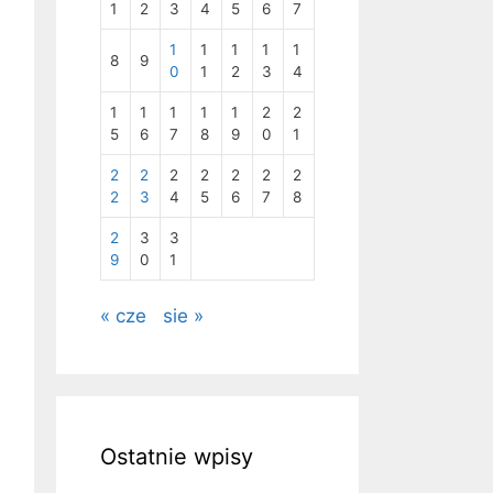
1
2
3
4
5
6
7
1
1
1
1
1
8
9
0
1
2
3
4
1
1
1
1
1
2
2
5
6
7
8
9
0
1
2
2
2
2
2
2
2
2
3
4
5
6
7
8
2
3
3
9
0
1
« cze
sie »
Ostatnie wpisy