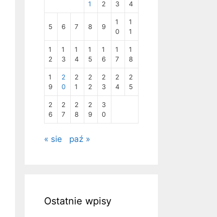
1
2
3
4
1
1
5
6
7
8
9
0
1
1
1
1
1
1
1
1
2
3
4
5
6
7
8
1
2
2
2
2
2
2
9
0
1
2
3
4
5
2
2
2
2
3
6
7
8
9
0
« sie
paź »
Ostatnie wpisy