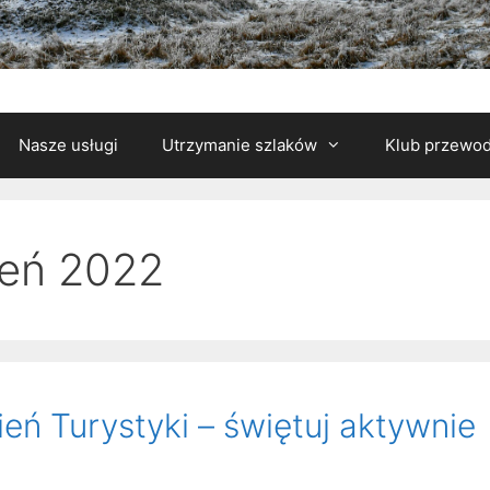
Nasze usługi
Utrzymanie szlaków
Klub przewod
ień 2022
ń Turystyki – świętuj aktywnie