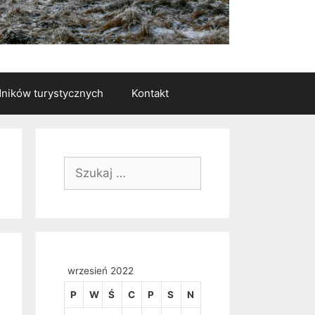
ników turystycznych
Kontakt
Szukaj:
wrzesień 2022
P
W
Ś
C
P
S
N